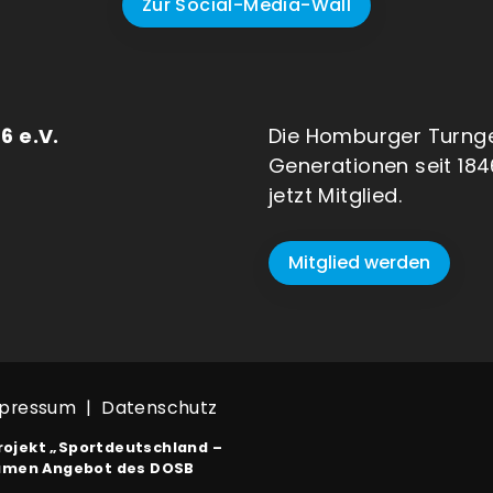
Zur Social-Media-Wall
6 e.V.
Die Homburger Turng
Generationen seit 184
jetzt Mitglied.
Mitglied werden
pressum
|
Datenschutz
rojekt
„Sportdeutschland –
amen Angebot des DOSB