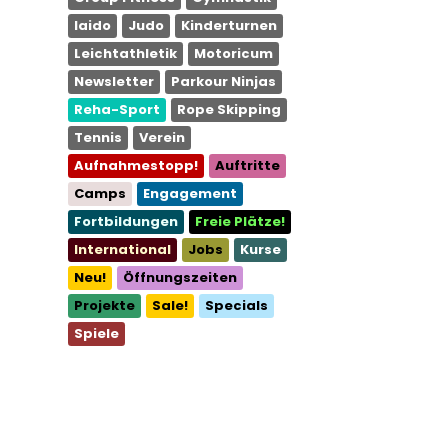
Iaido
Judo
Kinderturnen
Leichtathletik
Motoricum
Newsletter
Parkour Ninjas
Reha-Sport
Rope Skipping
Tennis
Verein
Aufnahmestopp!
Auftritte
Camps
Engagement
Fortbildungen
Freie Plätze!
International
Jobs
Kurse
Neu!
Öffnungszeiten
Projekte
Sale!
Specials
Spiele