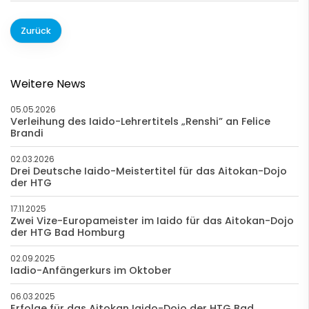
Zurück
Weitere News
05.05.2026
Verleihung des Iaido-Lehrertitels „Renshi” an Felice
Brandi
02.03.2026
Drei Deutsche Iaido-Meistertitel für das Aitokan-Dojo
der HTG
17.11.2025
Zwei Vize-Europameister im Iaido für das Aitokan-Dojo
der HTG Bad Homburg
02.09.2025
Iadio-Anfängerkurs im Oktober
06.03.2025
Erfolge für das Aitokan Iaido-Dojo der HTG Bad