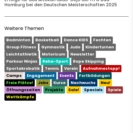
Homburg bei den Deutschen Meisterschaften 2025
Weitere Themen
Badminton
Basketball
Dance KIDS
Fechten
Group Fitness
Gymnastik
Judo
Kinderturnen
Leichtathletik
Motoricum
Newsletter
Parkour Ninjas
Reha-Sport
Rope Skipping
Sportakrobatik
Tennis
Verein
Aufnahmestopp!
Camps
Engagement
Events
Fortbildungen
Freie Plätze!
Jobs
Kurse
Nachwuchs
Neu!
Öffnungszeiten
Projekte
Sale!
Specials
Spiele
Wettkämpfe