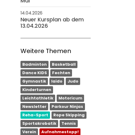
Mai
14.04.2026
Neuer Kursplan ab dem
13.04.2026
Weitere Themen
Badminton
Basketball
Dance KIDS
Fechten
Gymnastik
Iaido
Judo
Kinderturnen
Leichtathletik
Motoricum
Newsletter
Parkour Ninjas
Reha-Sport
Rope Skipping
Sportakrobatik
Tennis
Verein
Aufnahmestopp!