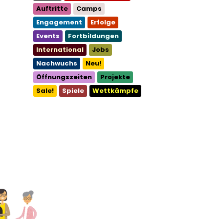
Auftritte
Camps
Engagement
Erfolge
Events
Fortbildungen
International
Jobs
Nachwuchs
Neu!
Öffnungszeiten
Projekte
Sale!
Spiele
Wettkämpfe