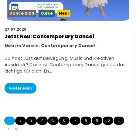
Dance KIDS
Kurse
Neu!
27.07.2026
Jetzt Neu: Contemporary Dance!
Neu im Verein: Contemporary Dance!
Du hast Lust auf Bewegung, Musik und kreativen
Ausdruck? Dann ist Contemporary Dance genau das
Richtige für dich! En…
weiterlesen
1
2
3
4
5
6
7
8
9
10
…