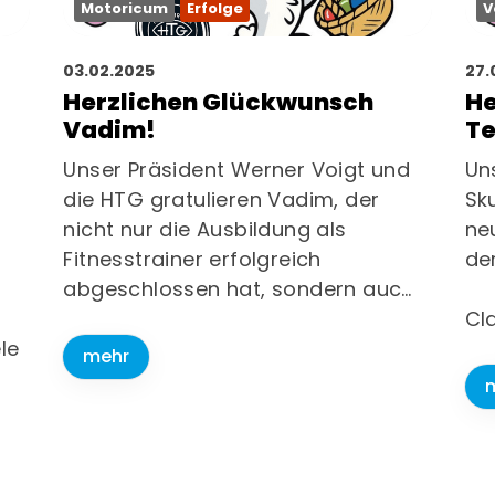
Motoricum
Erfolge
V
03.02.2025
27.
Herzlichen Glückwunsch
He
Vadim!
T
Unser Präsident Werner Voigt und
Un
die HTG gratulieren Vadim, der
Sk
nicht nur die Ausbildung als
ne
Fitnesstrainer erfolgreich
de
abgeschlossen hat, sondern auc…
Cl
le
mehr