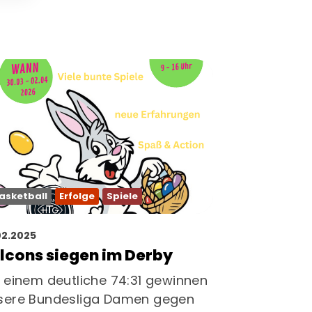
asketball
Erfolge
Spiele
02.2025
lcons siegen im Derby
t einem deutliche 74:31 gewinnen
sere Bundesliga Damen gegen