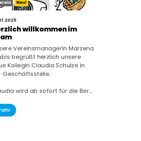
erein
Neu!
01.2025
rzlich willkommen im
eam
sere Vereinsmanagerin Marzena
ubis begrüßt herzlich unsere
ue Kollegin Claudia Schulze in
r Geschäftsstelle.
audia wird ab sofort für die Ber…
mehr