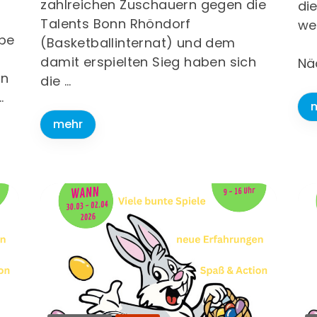
zahlreichen Zuschauern gegen die
di
Talents Bonn Rhöndorf
wei
ope
(Basketballinternat) und dem
0
damit erspielten Sieg haben sich
Nä
en
die …
…
mehr