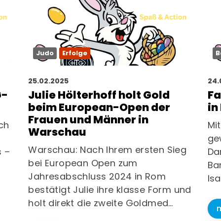
Abteilungen
Mitglied werden
Mitgliede
Judo
Erfolge
B
25.02.2025
24.
G-
Julie Hölterhoff holt Gold
Fa
beim European-Open der
in
Frauen und Männer in
ch
Mi
Warschau
ge
Warschau: Nach Ihrem ersten Sieg
s –
Da
bei European Open zum
Ba
Jahresabschluss 2024 in Rom
Is
bestätigt Julie ihre klasse Form und
holt direkt die zweite Goldmed…