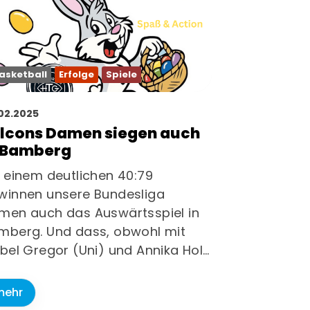
r-Portal
Beiträge
asketball
Erfolge
Spiele
02.2025
lcons Damen siegen auch
 Bamberg
t einem deutlichen 40:79
winnen unsere Bundesliga
men auch das Auswärtsspiel in
mberg. Und dass, obwohl mit
abel Gregor (Uni) und Annika Hol…
mehr