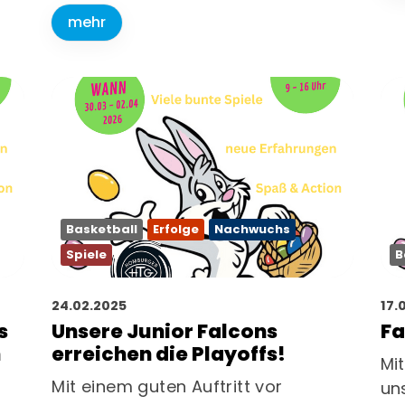
mehr
Basketball
Erfolge
Nachwuchs
Spiele
B
24.02.2025
17.
s
Unsere Junior Falcons
Fa
n
erreichen die Playoffs!
Mi
Mit einem guten Auftritt vor
un