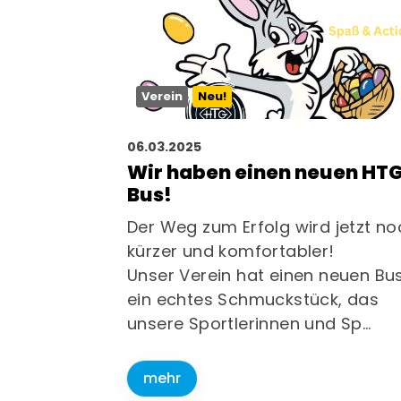
Geschäftsstelle
Sponsoren
Fragen & Antworten
Jobs
Verein
Neu!
06.03.2025
Wir haben einen neuen HT
Bus!
Der Weg zum Erfolg wird jetzt no
kürzer und komfortabler!
Unser Verein hat einen neuen Bu
ein echtes Schmuckstück, das
unsere Sportlerinnen und Sp…
mehr