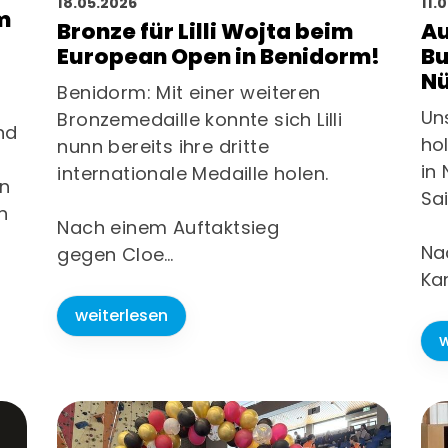
18.05.2026
11.
m
Bronze für Lilli Wojta beim
Au
European Open in Benidorm!
Bu
Nü
Benidorm: Mit einer weiteren
Un
Bronzemedaille konnte sich Lilli
nd
ho
nunn bereits ihre dritte
in
internationale Medaille holen.
In
Sa
n
Nach einem Auftaktsieg
Na
gegen Cloe…
Ka
weiterlesen
w