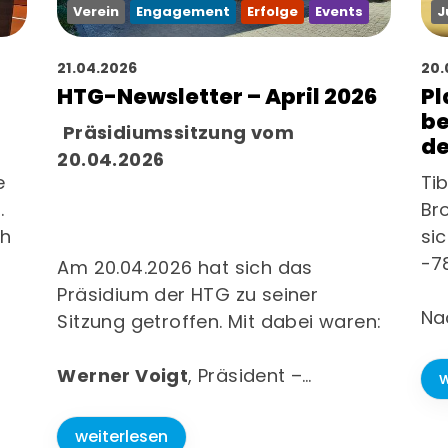
Verein
Engagement
Erfolge
Events
J
21.04.2026
20.
HTG-Newsletter – April 2026
Pl
be
Präsidiumssitzung vom
de
20.04.2026
e
Tib
.
Br
ch
sic
-78
Am 20.04.2026 hat sich das
Präsidium der HTG zu seiner
Na
Sitzung getroffen. Mit dabei waren:
Werner Voigt
, Präsident –
…
w
weiterlesen