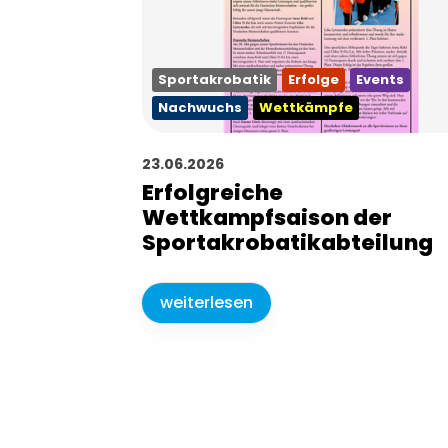
Geschäftsstelle
Sponsoren
Sportakrobatik
Erfolge
Events
Fragen & Antworten
Jobs
Nachwuchs
Wettkämpfe
23.06.2026
Erfolgreiche
Wettkampfsaison der
Sportakrobatikabteilung
weiterlesen