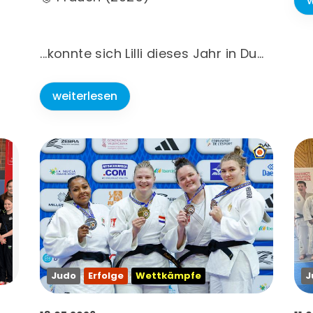
w
...konnte sich Lilli dieses Jahr in Du…
weiterlesen
Judo
Erfolge
Wettkämpfe
J