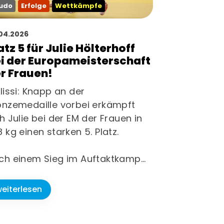
udo
Erfolge
Wettkämpfe
04.2026
atz 5 für Julie Hölterhoff
i der Europameisterschaft
r Frauen!
lissi: Knapp an der
onzemedaille vorbei erkämpft
h Julie bei der EM der Frauen in
 kg einen starken 5. Platz.
ch einem Sieg im Auftaktkamp…
eiterlesen