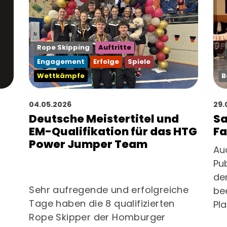
Rope Skipping
Auftritte
Engagement
Erfolge
Spiele
B
Wettkämpfe
29.
04.05.2026
Sa
Deutsche Meistertitel und
Fa
EM-Qualifikation für das HTG
Power Jumper Team
Au
Pu
de
Sehr aufregende und erfolgreiche
be
Tage haben die 8 qualifizierten
Pla
Rope Skipper der Homburger