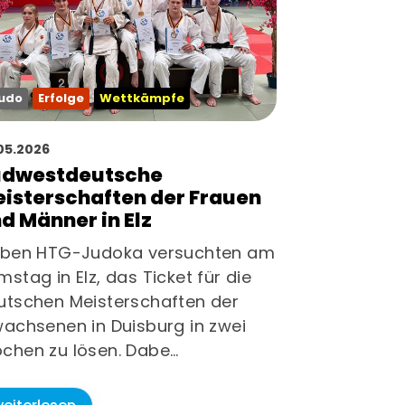
r-Portal
Beiträge
udo
Erfolge
Wettkämpfe
05.2026
üdwestdeutsche
isterschaften der Frauen
d Männer in Elz
eben HTG-Judoka versuchten am
stag in Elz, das Ticket für die
utschen Meisterschaften der
wachsenen in Duisburg in zwei
chen zu lösen. Dabe…