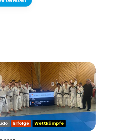
eiterlesen
udo
Erfolge
Wettkämpfe