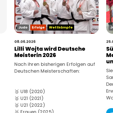
Abteilungen
Mitglied werden
Mitgliede
Judo
Erfolge
Wettkämpfe
J
08.06.2026
25.
Lilli Wojta wird Deutsche
S
Meisterin 2026
Me
un
Nach ihren bisherigen Erfolgen auf
Si
Deutschen Meisterschaften:
Sam
De
Er
🥉 U18 (2020)
Wo
🥈 U21 (2021)
🥈 U21 (2022)
🥈 Frauen (2025)