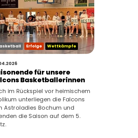
asketball
Erfolge
Wettkämpfe
04.2026
isonende für unsere
lcons Basketballerinnen
ch im Rückspiel vor heimischem
blikum unterliegen die Falcons
n Astroladies Bochum und
enden die Saison auf dem 5.
tz.