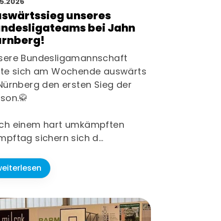
05.2026
swärtssieg unseres
ndesligateams bei Jahn
rnberg!
sere Bundesligamannschaft
lte sich am Wochende auswärts
 Nürnberg den ersten Sieg der
ison.🥋
ch einem hart umkämpften
mpftag sichern sich d…
eiterlesen