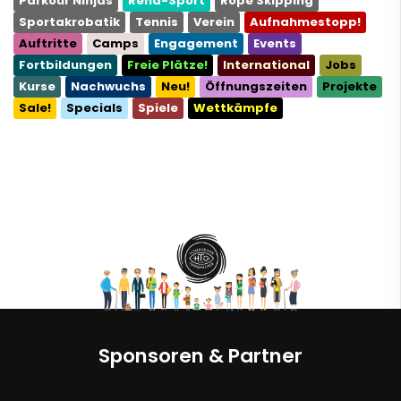
Parkour Ninjas
Reha-Sport
Rope Skipping
Sportakrobatik
Tennis
Verein
Aufnahmestopp!
Auftritte
Camps
Engagement
Events
Fortbildungen
Freie Plätze!
International
Jobs
Kurse
Nachwuchs
Neu!
Öffnungszeiten
Projekte
Sale!
Specials
Spiele
Wettkämpfe
Sponsoren & Partner