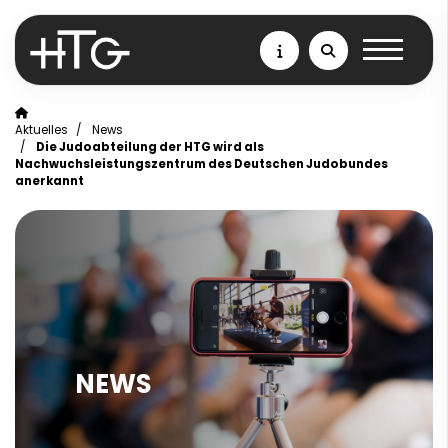
Aktuelles
News
Die Judoabteilung der HTG wird als
Nachwuchsleistungszentrum des Deutschen Judobundes
anerkannt
NEWS