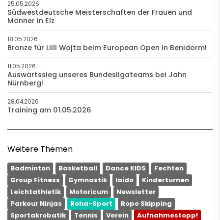
25.05.2026
Südwestdeutsche Meisterschaften der Frauen und
Männer in Elz
18.05.2026
Bronze für Lilli Wojta beim European Open in Benidorm!
11.05.2026
Auswärtssieg unseres Bundesligateams bei Jahn
Nürnberg!
28.04.2026
Training am 01.05.2026
Weitere Themen
Badminton
Basketball
Dance KIDS
Fechten
Group Fitness
Gymnastik
Iaido
Kinderturnen
Leichtathletik
Motoricum
Newsletter
Parkour Ninjas
Reha-Sport
Rope Skipping
Sportakrobatik
Tennis
Verein
Aufnahmestopp!