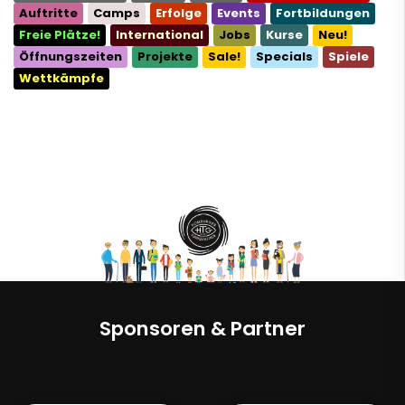
Auftritte
Camps
Erfolge
Events
Fortbildungen
Freie Plätze!
International
Jobs
Kurse
Neu!
Öffnungszeiten
Projekte
Sale!
Specials
Spiele
Wettkämpfe
Sponsoren & Partner