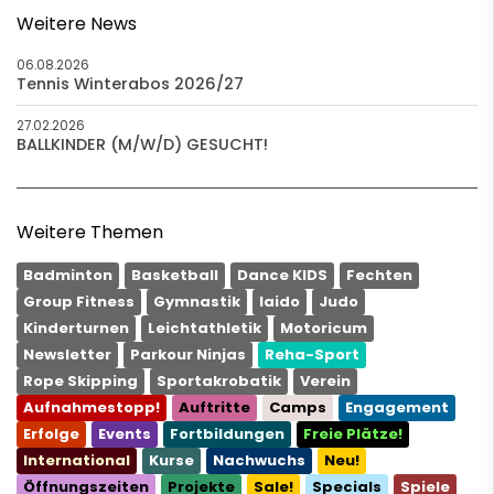
Weitere News
06.08.2026
Tennis Winterabos 2026/27
27.02.2026
BALLKINDER (M/W/D) GESUCHT!
Weitere Themen
Badminton
Basketball
Dance KIDS
Fechten
Group Fitness
Gymnastik
Iaido
Judo
Kinderturnen
Leichtathletik
Motoricum
Newsletter
Parkour Ninjas
Reha-Sport
Rope Skipping
Sportakrobatik
Verein
Aufnahmestopp!
Auftritte
Camps
Engagement
Erfolge
Events
Fortbildungen
Freie Plätze!
International
Kurse
Nachwuchs
Neu!
Öffnungszeiten
Projekte
Sale!
Specials
Spiele