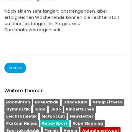
Nach einem sehr langen, anstrengenden, aber
erfolgreichen Wochenende können die Fechter stolz
auf ihre Leistungen, ihr Ehrgeiz und
Durchhaltevermögen sein.
Zurück
Weitere Themen
Badminton
Basketball
Dance KIDS
Group Fitness
Gymnastik
Iaido
Judo
Kinderturnen
Leichtathletik
Motoricum
Newsletter
Parkour Ninjas
Reha-Sport
Rope Skipping
Sportakrobatik
Tennis
Verein
Aufnahmestopp!