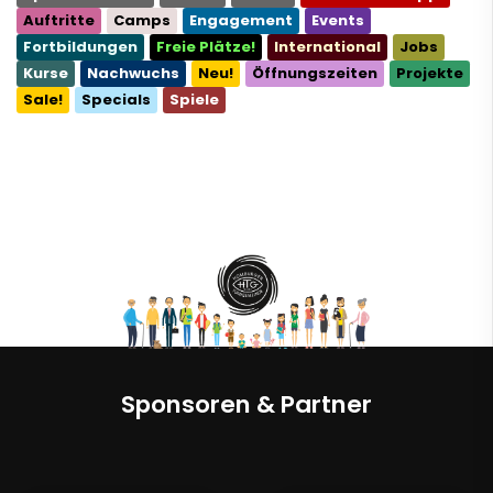
Auftritte
Camps
Engagement
Events
Fortbildungen
Freie Plätze!
International
Jobs
Kurse
Nachwuchs
Neu!
Öffnungszeiten
Projekte
Sale!
Specials
Spiele
Sponsoren & Partner