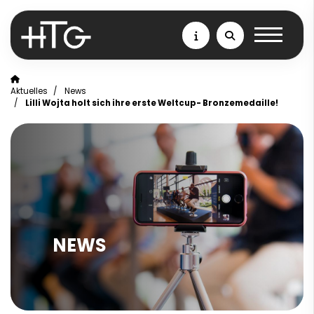
Aktuelles
News
Lilli Wojta holt sich ihre erste Weltcup- Bronzemedaille!
NEWS