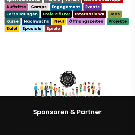
Auftritte
Camps
Engagement
Events
Fortbildungen
Freie Plätze!
International
Jobs
Kurse
Nachwuchs
Neu!
Öffnungszeiten
Projekte
Sale!
Specials
Spiele
Sponsoren & Partner