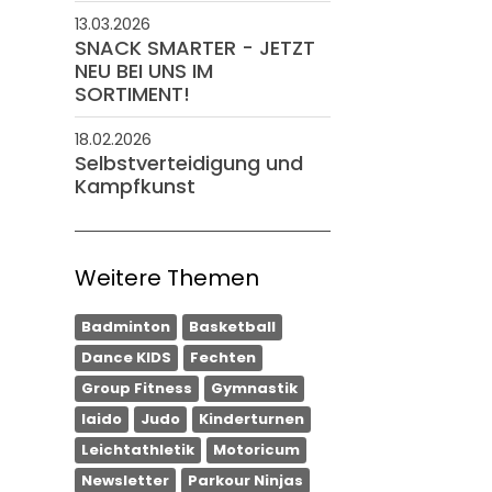
13.03.2026
SNACK SMARTER - JETZT
NEU BEI UNS IM
SORTIMENT!
18.02.2026
Selbstverteidigung und
Kampfkunst
Weitere Themen
Badminton
Basketball
Dance KIDS
Fechten
Group Fitness
Gymnastik
Iaido
Judo
Kinderturnen
Leichtathletik
Motoricum
Newsletter
Parkour Ninjas