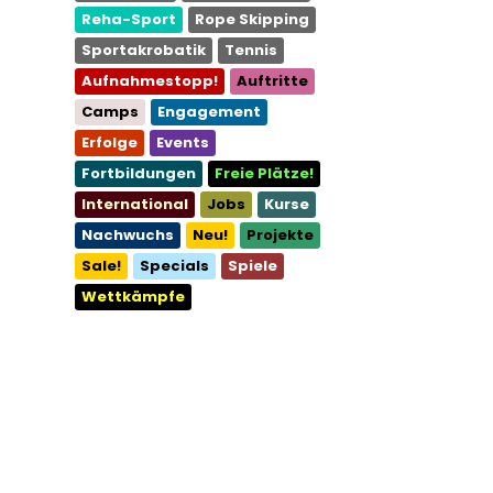
Reha-Sport
Rope Skipping
Sportakrobatik
Tennis
Aufnahmestopp!
Auftritte
Camps
Engagement
Erfolge
Events
Fortbildungen
Freie Plätze!
International
Jobs
Kurse
Nachwuchs
Neu!
Projekte
Sale!
Specials
Spiele
Wettkämpfe