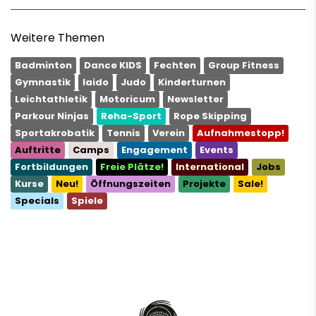
Weitere Themen
Badminton
Dance KIDS
Fechten
Group Fitness
Gymnastik
Iaido
Judo
Kinderturnen
Leichtathletik
Motoricum
Newsletter
Parkour Ninjas
Reha-Sport
Rope Skipping
Sportakrobatik
Tennis
Verein
Aufnahmestopp!
Auftritte
Camps
Engagement
Events
Fortbildungen
Freie Plätze!
International
Jobs
Kurse
Neu!
Öffnungszeiten
Projekte
Sale!
Specials
Spiele