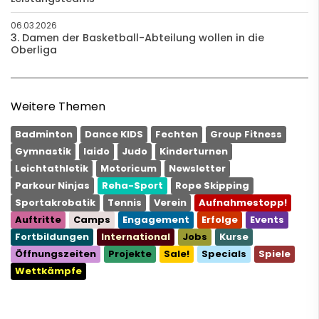
06.03.2026
3. Damen der Basketball-Abteilung wollen in die
Oberliga
Weitere Themen
Badminton
Dance KIDS
Fechten
Group Fitness
Gymnastik
Iaido
Judo
Kinderturnen
Leichtathletik
Motoricum
Newsletter
Parkour Ninjas
Reha-Sport
Rope Skipping
Sportakrobatik
Tennis
Verein
Aufnahmestopp!
Auftritte
Camps
Engagement
Erfolge
Events
Fortbildungen
International
Jobs
Kurse
Öffnungszeiten
Projekte
Sale!
Specials
Spiele
Wettkämpfe