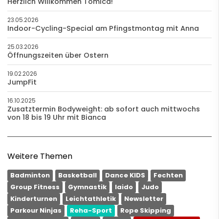
Herzlich Willkommen Tomica!
23.05.2026
Indoor-Cycling-Special am Pfingstmontag mit Anna
25.03.2026
Öffnungszeiten über Ostern
19.02.2026
JumpFit
16.10.2025
Zusatztermin Bodyweight: ab sofort auch mittwochs
von 18 bis 19 Uhr mit Bianca
Weitere Themen
Badminton
Basketball
Dance KIDS
Fechten
Group Fitness
Gymnastik
Iaido
Judo
Kinderturnen
Leichtathletik
Newsletter
Parkour Ninjas
Reha-Sport
Rope Skipping