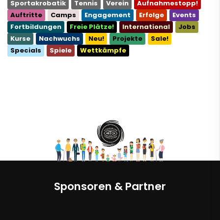
Sportakrobatik
Tennis
Verein
Aufnahmestopp!
Auftritte
Camps
Engagement
Erfolge
Events
Fortbildungen
Freie Plätze!
International
Jobs
Kurse
Nachwuchs
Neu!
Projekte
Sale!
Specials
Spiele
Wettkämpfe
Sponsoren & Partner