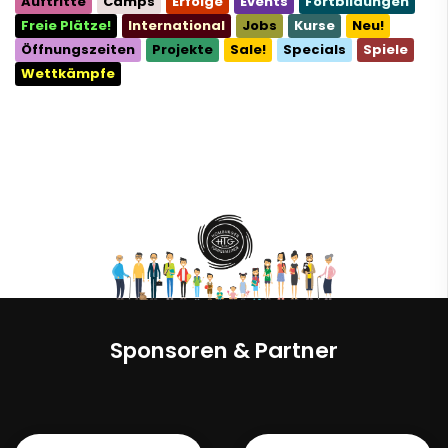
Auftritte
Camps
Erfolge
Events
Fortbildungen
Freie Plätze!
International
Jobs
Kurse
Neu!
Öffnungszeiten
Projekte
Sale!
Specials
Spiele
Wettkämpfe
Sponsoren & Partner